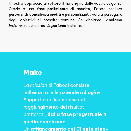
Il nostro approccio al settore IT ha origine dalle vostre esigenze.
Grazie a una
fase preliminare di ascolto
, Faboci realizza
percorsi di consulenza inediti e personalizzati
, volti a perseguire
degli obiettivi di crescita comune. Se vinciamo,
vinciamo
insieme
; se perdiamo,
impariamo
insieme.
Make
La
mission
di Faboci consiste
nell’
esortare le aziende ad
agire
.
Supportiamo le imprese
nel
raggiungimento dei risultati
prefissati,
dalla fase progettuale a
quella conclusiva.
Un
affiancamento del Cliente step-