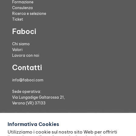
Formazione
Consulenza
Ricerca e selezione
Ticket
Faboci
Chi siamo
Valori
Lavora con noi
Contatti
info@faboci.com
Sede operativa:
Via Lungadige Galtarossa 21,
Verona (VR) 37133
Faboci Consulting Srl | Sede legale: Viale del Lavoro 53, Verona (VR),
37135| Pec: fabociconsultingsrl@pec.it | P. IVA – CF: 05089710239 |
Informativa Cookies
Cap. Soc. € 25.000 i.v. | REA VR-469742
Utilizziamo i cookie sul nostro sito Web per offrirti